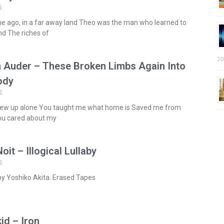
6
me ago, in a far away land Theo was the man who learned to
d The riches of
20
 Auder – These Broken Limbs Again Into
ody
2
rew up alone You taught me what home is Saved me from
ou cared about my
oit – Illogical Lullaby
2
by Yoshiko Akita. Erased Tapes
d – Iron