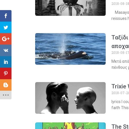
2018-08-1
Masayoshi
reissues h
Ταξίδι
αποχα
2018-08-1
Μετά από
πένθους 
Trixie
2018-07-2
lyrics I 
faith This
The St