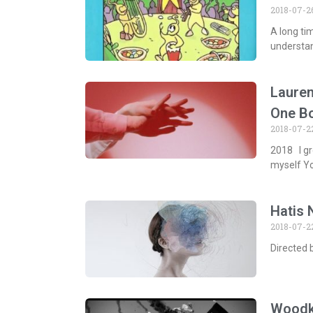
2018-07-2
A long ti
understan
Lauren
One B
2018-07-2
2018 I g
myself Y
Hatis N
2018-07-2
Directed 
Woodki