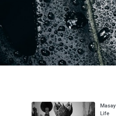
Masayo
Life