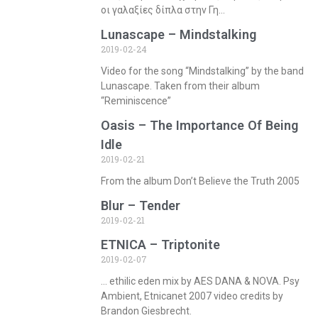
οι γαλαξίες δίπλα στην Γη…
Lunascape – Mindstalking
2019-02-24
Video for the song “Mindstalking” by the band
Lunascape. Taken from their album
“Reminiscence”
Oasis – The Importance Of Being
Idle
2019-02-21
From the album Don’t Believe the Truth 2005
Blur – Tender
2019-02-21
ETNICA – Triptonite
2019-02-07
… ethilic eden mix by AES DANA & NOVA. Psy
Ambient, Etnicanet 2007 video credits by
Brandon Giesbrecht.