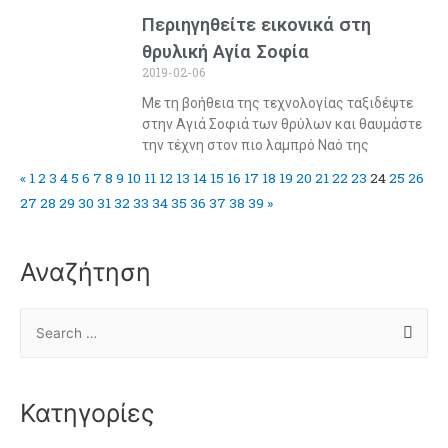
Περιηγηθείτε εικονικά στη
θρυλική Αγία Σοφία
2019-02-06
Με τη βοήθεια της τεχνολογίας ταξιδέψτε
στην Αγιά Σοφιά των θρύλων και θαυμάστε
την τέχνη στον πιο λαμπρό Ναό της
«
1
2
3
4
5
6
7
8
9
10
11
12
13
14
15
16
17
18
19
20
21
22
23
24
25
26
27
28
29
30
31
32
33
34
35
36
37
38
39
»
Αναζήτηση
Κατηγορίες