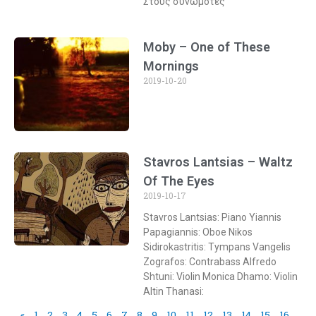
Στους συνωμότες
Moby – One of These
Mornings
2019-10-20
Stavros Lantsias – Waltz
Of The Eyes
2019-10-17
Stavros Lantsias: Piano Yiannis
Papagiannis: Oboe Nikos
Sidirokastritis: Tympans Vangelis
Zografos: Contrabass Alfredo
Shtuni: Violin Monica Dhamo: Violin
Altin Thanasi:
«
1
2
3
4
5
6
7
8
9
10
11
12
13
14
15
16