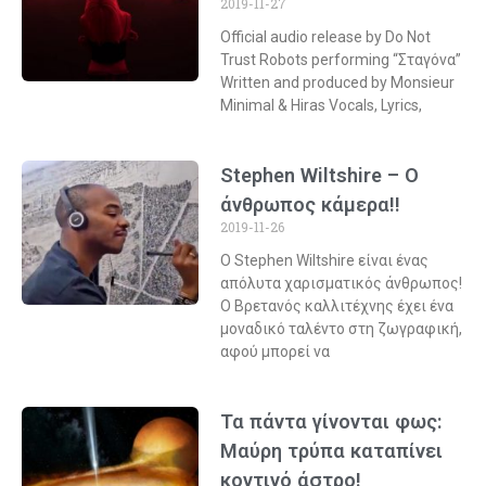
2019-11-27
Official audio release by Do Not
Trust Robots performing “Σταγόνα”
Written and produced by Monsieur
Minimal & Hiras Vocals, Lyrics,
Stephen Wiltshire – Ο
άνθρωπος κάμερα!!
2019-11-26
Ο Stephen Wiltshire είναι ένας
απόλυτα χαρισματικός άνθρωπος!
Ο Βρετανός καλλιτέχνης έχει ένα
μοναδικό ταλέντο στη ζωγραφική,
αφού μπορεί να
Τα πάντα γίνονται φως:
Μαύρη τρύπα καταπίνει
κοντινό άστρο!