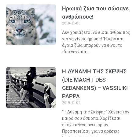
Ηρωικά ζώα που σώσανε
ανθρώπους!
2019-11-05
Δεν χρειάζεται να είσαι άνθρωπος
για να γίνεις ήρωας! Ήμερα και
άγρια ζώα μπορούν να είναι το
ίδιο γενναία…
Η ΔΥΝΑΜΗ ΤΗΣ ΣΚΕΨΗΣ
(DIE MACHT DES
GEDANKENS) – VASSILIKI
PAPPA
2019-11-04
“Η Δύναμη της Σκέψης” Χάνεις τον
καιρό σου άσκοπα. Χαρίζεσαι
στον καθένα άνευ όρων.
Προσποιείσαι, για να αρέσεις