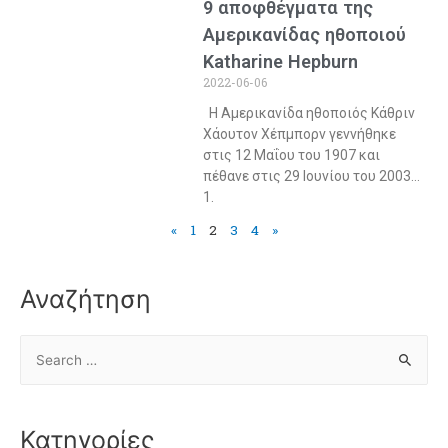
9 αποφθέγματα της
Αμερικανίδας ηθοποιού
Katharine Hepburn
2022-06-06
H Αμερικανίδα ηθοποιός Κάθριν
Χάουτον Χέπμπορν γεννήθηκε
στις 12 Μαΐου του 1907 και
πέθανε στις 29 Ιουνίου του 2003…
1.
«
1
2
3
4
»
Αναζήτηση
Κατηγορίες