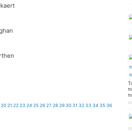
kaert
aghan
rthen
Τ
π
π
20
20
21
22
23
24
25
26
27
28
29
30
31
32
33
34
35
36
20