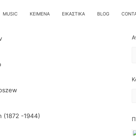
MUSIC
ΚΕΙΜΕΝΑ
ΕΙΚΑΣΤΙΚΑ
BLOG
CONT
Α
v
o
Κ
oszew
n (1872 -1944)
Π