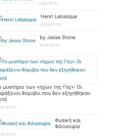
2026-07-31
Henri Lebasque
2026-07-29
by Jesse Stone
2026-07-27
ο μυστήριο των «ήχων της Γης»: Οι
αράξενοι θόρυβοι που δεν εξηγήθηκαν
οτέ
26-07-25
Φυσική και
Φιλοσοφία
26-07-23