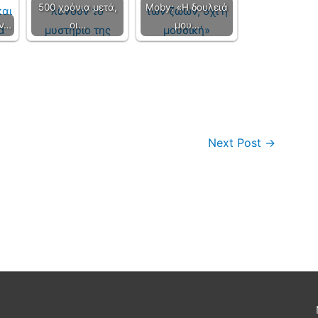
500 χρόνια μετά,
Moby: «Η δουλειά
ων…
οι…
μου…
Next Post
→