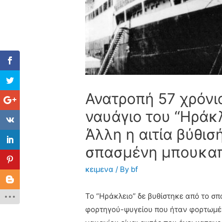
Ανατροπή 57 χρόνι
ναυάγιο του “Ηράκλ
Άλλη η αιτία βύθισή
σπασμένη μπουκαπό
κειμενα
/ By
bf
Το “Ηράκλειο” δε βυθίστηκε από το σπ
φορτηγού-ψυγείου που ήταν φορτωμένο